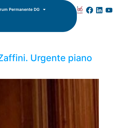
rum Permanente DG
Zaffini. Urgente piano