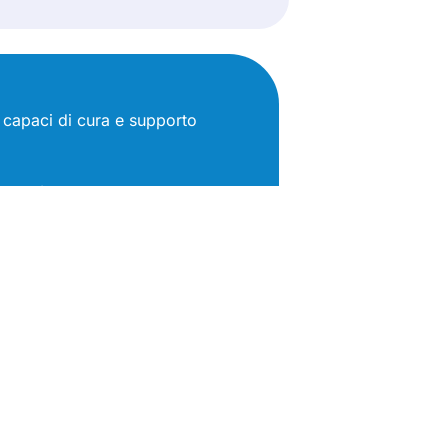
ti capaci di cura e supporto
ibilità
lle cronicità