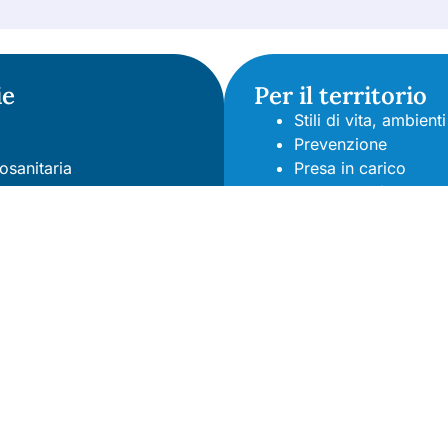
ie
Per il territorio
Stili di vita, ambien
Prevenzione
osanitaria
Presa in carico
rasparenza
Accessibilità e sosten
à e Lea
Gestione integrata de
Contatti
Sede legale:
Via dei Prefetti 46
Uffici: