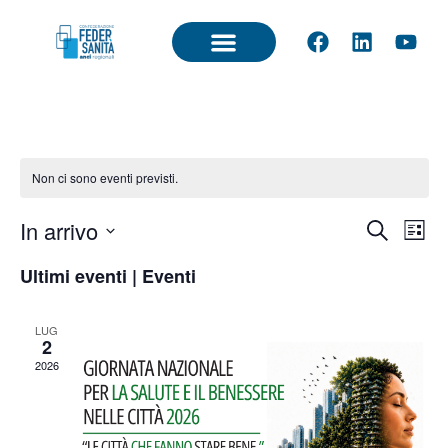
Non ci sono eventi previsti.
Event
Ev
In arrivo
Cerca
Lista
Seleziona
Vi
Ricer
la
Ultimi eventi | Eventi
data.
Na
e
LUG
viste
2
2026
Navig