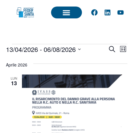
Event
Ev
13/04/2026
 - 
06/08/2026
Cerca
Lista
Seleziona
Vi
Ricer
la
Aprile 2026
data.
Na
e
LUN
viste
13
Navig