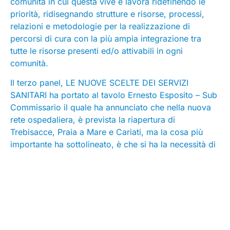
comunità in cui questa vive e lavora ridefinendo le
priorità, ridisegnando strutture e risorse, processi,
relazioni e metodologie per la realizzazione di
percorsi di cura con la più ampia integrazione tra
tutte le risorse presenti ed/o attivabili in ogni
comunità.
Il terzo panel, LE NUOVE SCELTE DEI SERVIZI
SANITARI ha portato al tavolo Ernesto Esposito – Sub
Commissario il quale ha annunciato che nella nuova
rete ospedaliera, è prevista la riapertura di
Trebisacce, Praia a Mare e Cariati, ma la cosa più
importante ha sottolineato, è che si ha la necessità di
creare le nuove strutture sul territorio attraverso le
case di comunità e gli ospedali territoriali. Il sub
commissario si è soffermato anche sul tema della
integrazione con il socio-sanitario che , ha spiegato
essere una delle grandi sfide. E continuando a parlare
di sfide ecco che interviene Lucia Di Furia – Direttore