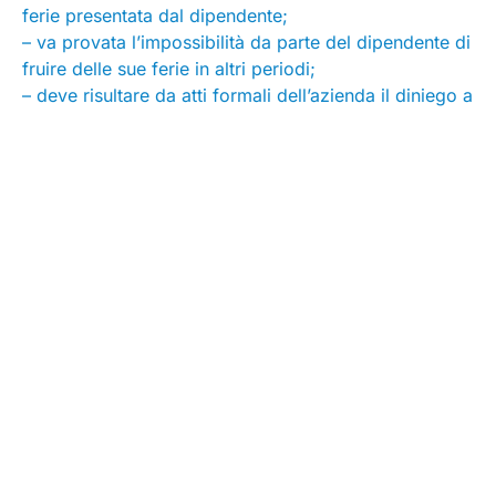
ferie presentata dal dipendente;
– va provata l’impossibilità da parte del dipendente di
fruire delle sue ferie in altri periodi;
– deve risultare da atti formali dell’azienda il diniego a
fronte della suddetta domanda formale di ferie
presentata dal dipendente.
Le indennità di turno
La riscrittura del precedente art. 44, comma 3 da
parte del vigente art. 86 ha creduto di risolvere il
problema del numero di notti necessarie per fruire
dell’indennità ma, al contrario, ha complicato la
questione e i quesiti all’ARAN sono stati numerosi e le
applicazioni aziendali totalmente differenziate. Le
formulazioni del passato non sono servite a dirimere i
dubbi interpretativi e a fornire alle controparti