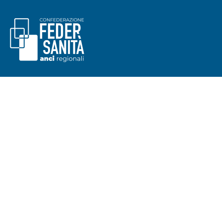
Seguici su
Contatti
Sede legale:
Via dei Prefetti 46
Uffici:
P.za San Lorenzo in Lucina 26, 1 piano, 00186 Roma
E-mail:
info@federsanita.it
Pec:
federsanita@pec.it
tel. 06 6881630 3/4/5
Redazione Digital Federsanità
Coordinamento editoriale: Teresa Bonacci