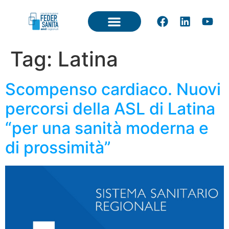
Tag:
Latina
Scompenso cardiaco. Nuovi
percorsi della ASL di Latina
“per una sanità moderna e
di prossimità”