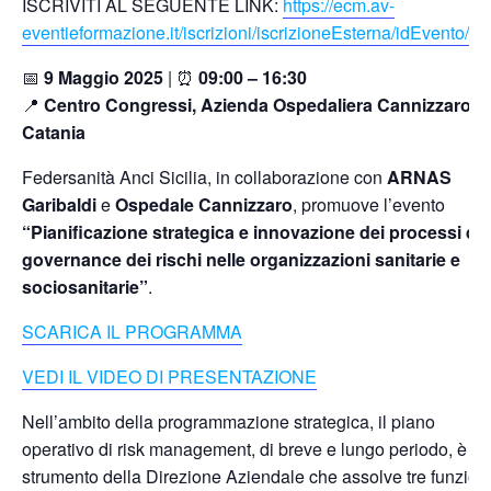
ISCRIVITI AL SEGUENTE LINK:
https://ecm.av-
eventieformazione.it/iscrizioni/iscrizioneEsterna/idEvento/27
📅
9 Maggio 2025
| ⏰
09:00 – 16:30
📍
Centro Congressi, Azienda Ospedaliera Cannizzaro di
Catania
Federsanità Anci Sicilia, in collaborazione con
ARNAS
Garibaldi
e
Ospedale Cannizzaro
, promuove l’evento
“Pianificazione strategica e innovazione dei processi di
governance dei rischi nelle organizzazioni sanitarie e
sociosanitarie”
.
SCARICA IL PROGRAMMA
VEDI IL VIDEO DI PRESENTAZIONE
Nell’ambito della programmazione strategica, il piano
operativo di risk management, di breve e lungo periodo, è lo
strumento della Direzione Aziendale che assolve tre funzion