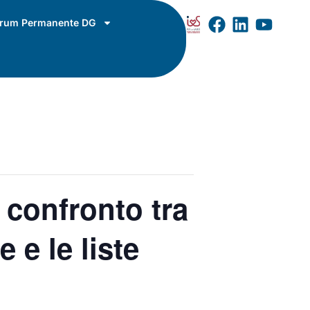
rum Permanente DG
n confronto tra
e e le liste