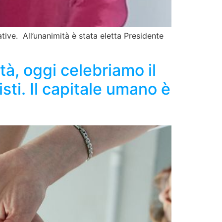
tive. All’unanimità è stata eletta Presidente
tà, oggi celebriamo il
sti. Il capitale umano è