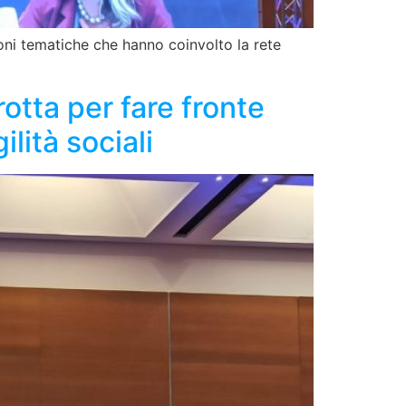
ni tematiche che hanno coinvolto la rete
otta per fare fronte
ilità sociali