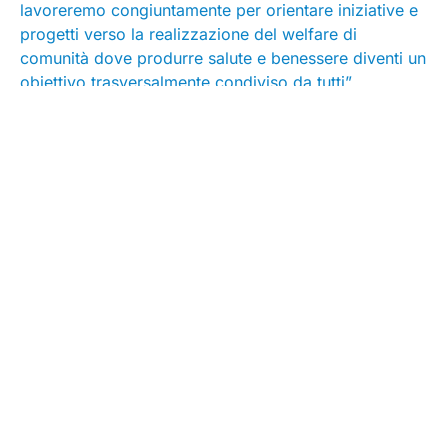
lavoreremo congiuntamente per orientare iniziative e
progetti verso la realizzazione del welfare di
comunità dove produrre salute e benessere diventi un
obiettivo trasversalmente condiviso da tutti”.
Seguici su
Contatti
Sede legale:
Via dei Prefetti 46