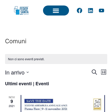
Comuni
Non ci sono eventi previsti.
Event
Ev
In arrivo
Cerca
Lista
Seleziona
Vi
Ricer
la
Ultimi eventi | Eventi
data.
Na
e
NOV
viste
9
2021
Navig