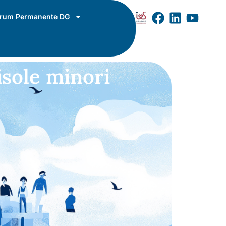
rum Permanente DG
isole minori