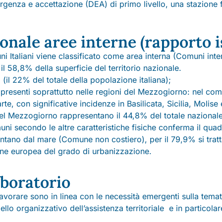
genza e accettazione (DEA) di primo livello, una stazione fer
onale aree interne (rapporto i
 Italiani viene classificato come area interna (Comuni inte
il 58,8% della superficie del territorio nazionale.
il 22% del totale della popolazione italiana);
o presenti soprattutto nelle regioni del Mezzogiorno: nel co
e, con significative incidenze in Basilicata, Sicilia, Molise 
el Mezzogiorno rappresentano il 44,8% del totale nazionale
uni secondo le altre caratteristiche fisiche conferma il qua
ntano dal mare (Comune non costiero), per il 79,9% si tratta
one europea del grado di urbanizzazione.
aboratorio
e lavorare sono in linea con le necessità emergenti sulla te
lo organizzativo dell’assistenza territoriale e in particolar