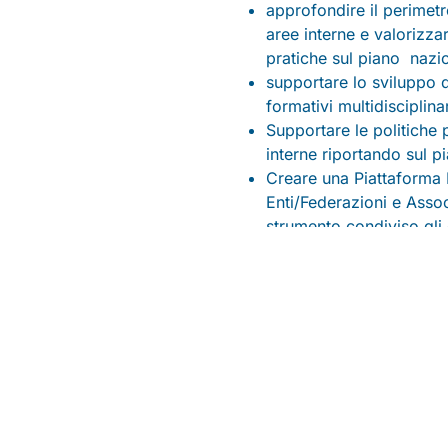
approfondire il perimetr
aree interne e valorizza
pratiche sul piano nazio
supportare lo sviluppo de
formativi multidisciplinar
Supportare le politiche p
interne riportando sul pi
Creare una Piattaforma D
Enti/Federazioni e Assoc
strumento condiviso gli e
innovative emerse ed e
Laboratorio Tecnico Regio
20-21 ottobre 20