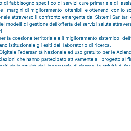
o di fabbisogno specifico di servizi cure primarie e di assis
re i margini di miglioramento ottenibili e ottenendi con lo
nale attraverso il confronto emergente dai Sistemi Sanitari 
i modelli di gestione dell’offerta dei servizi salute attraver
i
er la coesione territoriale e il miglioramento sistemico dell’
ano istituzionale gli esiti del laboratorio di ricerca.
igitale Federsanità Nazionale ad uso gratuito per le Aziend
iazioni che hanno partecipato attivamente al progetto al fi
siti delle attività del laboratorio di ricerca, le attività di 
mergenti
ne Sardegna
Laboratorio Tecnico Umbria e Marche
23
11-12 aprile 2024