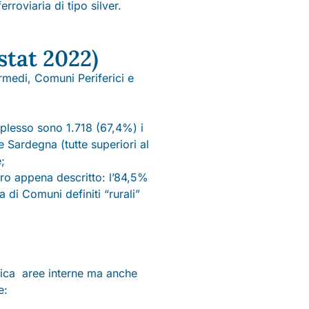
roviaria di tipo silver.
stat 2022)
rmedi, Comuni Periferici e
mplesso sono 1.718 (67,4%) i
e Sardegna (tutte superiori al
;
dro appena descritto: l’84,5%
 di Comuni definiti “rurali”
matica aree interne ma anche
e: