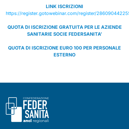
LINK ISCRIZIONI
https://register.gotowebinar.com/register/286090442
QUOTA DI ISCRIZIONE GRATUITA PER LE AZIENDE
SANITARIE SOCIE FEDERSANITA’
QUOTA DI ISCRIZIONE EURO 100 PER PERSONALE
ESTERNO