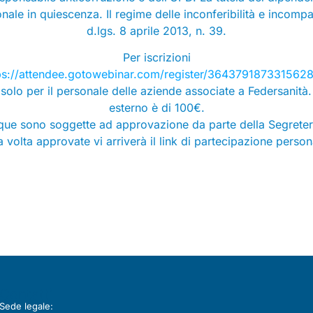
ale in quiescenza. Il regime delle inconferibilità e incompati
d.lgs. 8 aprile 2013, n. 39.
Per iscrizioni
ps://attendee.gotowebinar.com/register/364379187331562
i solo per il personale delle aziende associate a Federsanità
esterno è di 100€.
nque sono soggette ad approvazione da parte della Segreter
 volta approvate vi arriverà il link di partecipazione person
Contatti
Sede legale: