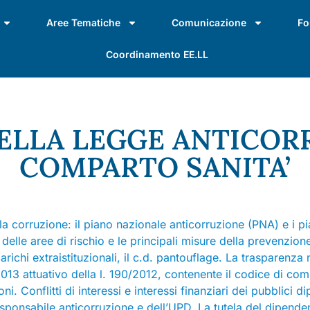
Aree Tematiche
Comunicazione
Fo
Coordinamento EE.LL
DELLA LEGGE ANTICOR
COMPARTO SANITA’
la corruzione: il piano nazionale anticorruzione (PNA) e i pia
lle aree di rischio e le principali misure della prevenzione
richi extraistituzionali, il c.d. pantouflage. La trasparenza ne
/2013 attuativo della l. 190/2012, contenente il codice di com
ni. Conflitti di interessi e interessi finanziari dei pubblici 
esponsabile anticorruzione e dell’UPD. La tutela del dipendent