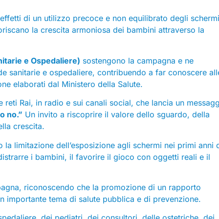
i effetti di un utilizzo precoce e non equilibrato degli schermi
iscano la crescita armoniosa dei bambini attraverso la
itarie e Ospedaliere)
sostengono la campagna e ne
de sanitarie e ospedaliere, contribuendo a far conoscere all
one elaborati dal Ministero della Salute.
eti Rai, in radio e sui canali social, che lancia un messag
o no.”
Un invito a riscoprire il valore dello sguardo, della
lla crescita.
o la limitazione dell’esposizione agli schermi nei primi anni d
strarre i bambini, il favorire il gioco con oggetti reali e il
.
ampagna, riconoscendo che la promozione di un rapporto
 un importante tema di salute pubblica e di prevenzione.
edaliere, dei pediatri, dei consultori, delle ostetriche, dei