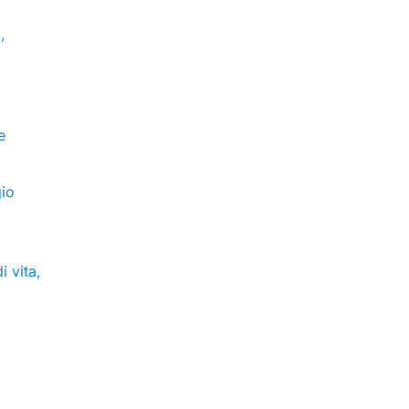
,
e
gio
i vita,