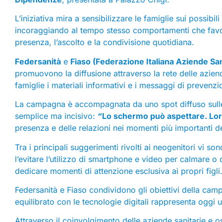
L’iniziativa mira a sensibilizzare le famiglie sui possibil
incoraggiando al tempo stesso comportamenti che favor
presenza, l’ascolto e la condivisione quotidiana.
Federsanità
e
Fiaso (Federazione Italiana Aziende San
promuovono la diffusione attraverso la rete delle azien
famiglie i materiali informativi e i messaggi di prevenzi
La campagna è accompagnata da uno spot diffuso sulle r
semplice ma incisivo:
“Lo schermo può aspettare. Lor
presenza e delle relazioni nei momenti più importanti de
Tra i principali suggerimenti rivolti ai neogenitori vi son
l’evitare l’utilizzo di smartphone e video per calmare o di
dedicare momenti di attenzione esclusiva ai propri figli
Federsanità e Fiaso condividono gli obiettivi della c
equilibrato con le tecnologie digitali rappresenta oggi
Attraverso il coinvolgimento delle aziende sanitarie e osp