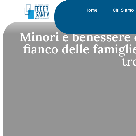
Home
Chi Siamo
Minori e benessere d
fianco delle famigl
tr