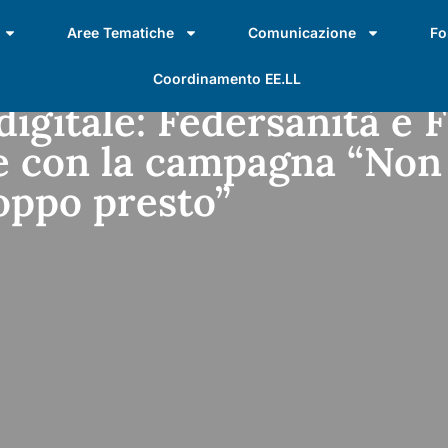
Aree Tematiche
Comunicazione
Fo
Coordinamento EE.LL
igitale: Federsanità e F
ie con la campagna “Non
oppo presto”