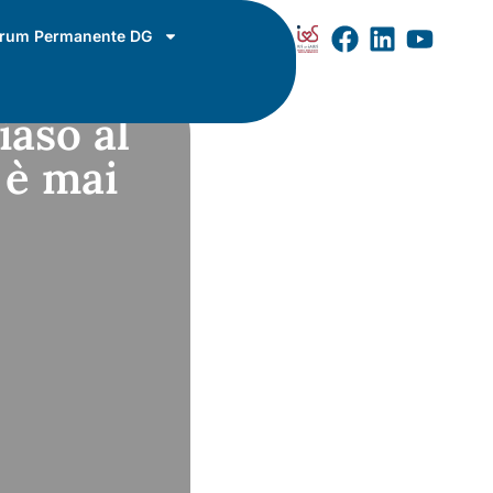
rum Permanente DG
iaso al
 è mai