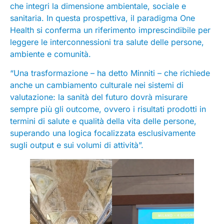
che integri la dimensione ambientale, sociale e
sanitaria. In questa prospettiva, il paradigma One
Health si conferma un riferimento imprescindibile per
leggere le interconnessioni tra salute delle persone,
ambiente e comunità.
“Una trasformazione – ha detto Minniti – che richiede
anche un cambiamento culturale nei sistemi di
valutazione: la sanità del futuro dovrà misurare
sempre più gli outcome, ovvero i risultati prodotti in
termini di salute e qualità della vita delle persone,
superando una logica focalizzata esclusivamente
sugli output e sui volumi di attività”.