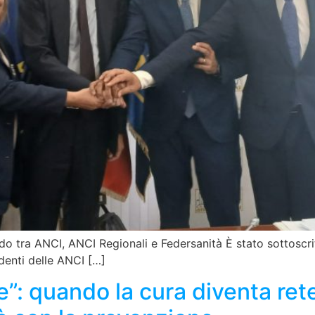
cordo tra ANCI, ANCI Regionali e Federsanità È stato sottosc
denti delle ANCI […]
e”: quando la cura diventa re