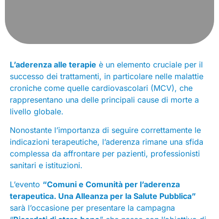
L’aderenza alle terapie
è un elemento cruciale per il
successo dei trattamenti, in particolare nelle malattie
croniche come quelle cardiovascolari (MCV), che
rappresentano una delle principali cause di morte a
livello globale.
Nonostante l’importanza di seguire correttamente le
indicazioni terapeutiche, l’aderenza rimane una sfida
complessa da affrontare per pazienti, professionisti
sanitari e istituzioni.
L’evento
“Comuni e Comunità per l’aderenza
terapeutica. Una Alleanza per la Salute Pubblica”
sarà l’occasione per presentare la campagna