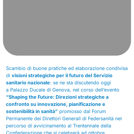
Scambio di buone pratiche ed elaborazione condivisa
di
visioni strategiche per il futuro del Servizio
sanitario nazionale
: se ne sta discutendo oggi
a Palazzo Ducale di Genova, nel corso dell’evento
“Shaping the Future: Direzioni strategiche a
confronto su innovazione, pianificazione e
sostenibilità in sanità”
promosso dal Forum
Permanente dei Direttori Generali di Federsanità nel
percorso di avvicinamento al Trentennale della
Confederazione che si celebrerà ad ottobre.