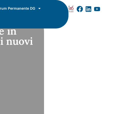
rum Permanente DG
e in
i nuovi