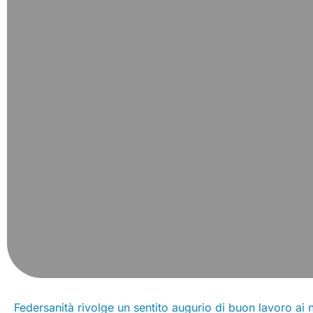
Federsanità rivolge un sentito augurio di buon lavoro ai n