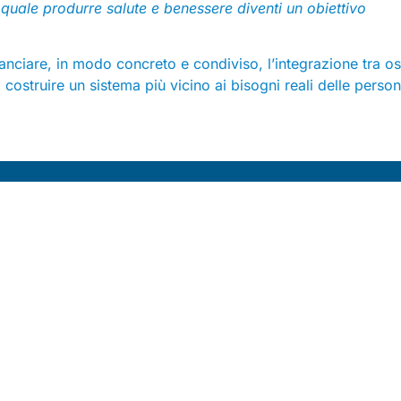
 quale produrre salute e benessere diventi un obiettivo
lanciare, in modo concreto e condiviso, l’integrazione tra o
 di costruire un sistema più vicino ai bisogni reali delle perso
Contatti
Sede legale:
Via dei Prefetti 46
Uffici:
P.za San Lorenzo in Lucina 26, 1 piano, 00186 Roma
E-mail:
info@federsanita.it
Pec:
federsanita@pec.it
tel. 06 6881630 3/4/5
Redazione Digital Federsanità
Coordinamento editoriale: Teresa Bonacci
Redazione (Open Comunicazione): Cinzia Giovani, Anna Figus