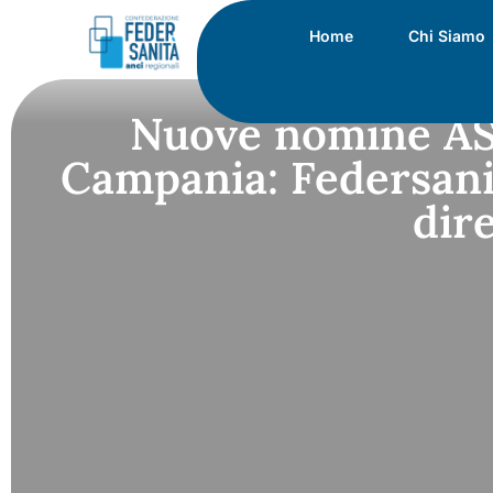
Home
Chi Siamo
Nuove nomine ASL
Campania: Federsani
dir