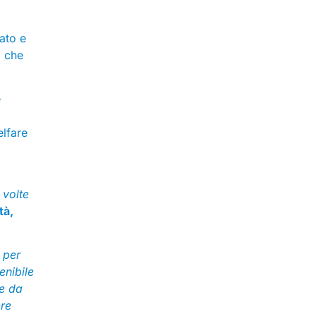
ato e
a che
e
elfare
 volte
tà,
 per
enibile
se da
ere