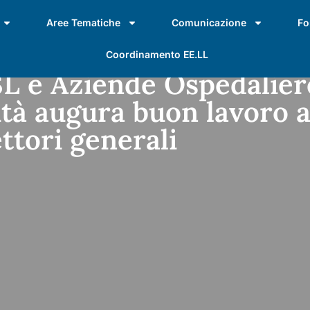
Aree Tematiche
Comunicazione
Fo
Coordinamento EE.LL
 e Aziende Ospedalier
tà augura buon lavoro a
ettori generali