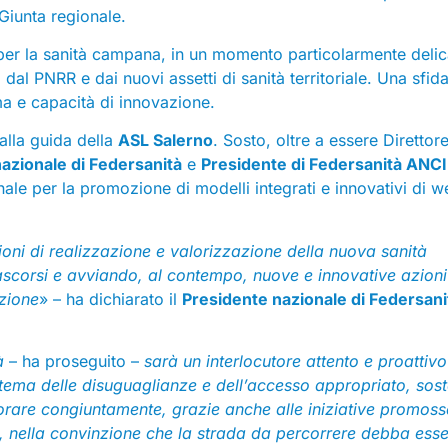
Giunta regionale.
 per la sanità campana, in un momento particolarmente delic
 dal PNRR e dai nuovi assetti di sanità territoriale. Una sfid
ma e capacità di innovazione.
alla guida della
ASL Salerno
. Sosto, oltre a essere Direttor
azionale di Federsanità
e
Presidente di Federsanità ANCI
ale per la promozione di modelli integrati e innovativi di w
ioni di realizzazione e valorizzazione della nuova sanità
rascorsi e avviando, al contempo, nuove e innovative azioni
azione
» – ha dichiarato il
Presidente nazionale di Federsani
à
– ha proseguito –
sarà un interlocutore attento e proattivo
al tema delle disuguaglianze e dell’accesso appropriato, sost
avorare congiuntamente, grazie anche alle iniziative promos
, nella convinzione che la strada da percorrere debba ess