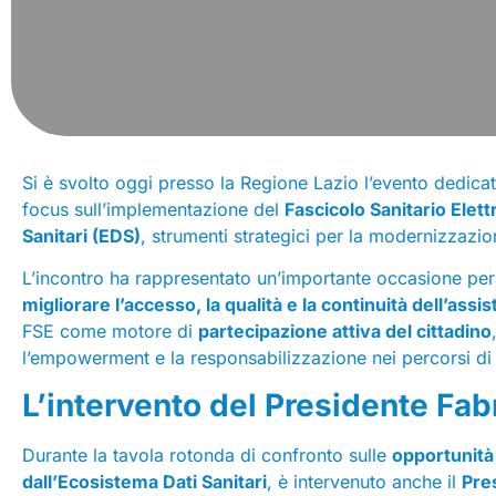
Si è svolto oggi presso la Regione Lazio l’evento dedicato
focus sull’implementazione del
Fascicolo Sanitario Elett
Sanitari (EDS)
, strumenti strategici per la modernizzazio
L’incontro ha rappresentato un’importante occasione per 
migliorare l’accesso, la qualità e la continuità dell’assi
FSE come motore di
partecipazione attiva del cittadino
l’empowerment e la responsabilizzazione nei percorsi di 
L’intervento del Presidente Fab
Durante la tavola rotonda di confronto sulle
opportunità 
dall’Ecosistema Dati Sanitari
, è intervenuto anche il
Pre