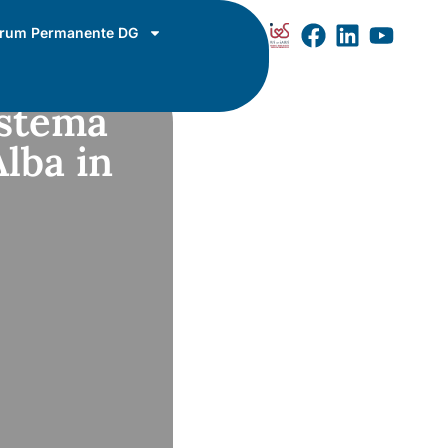
rum Permanente DG
istema
Alba in