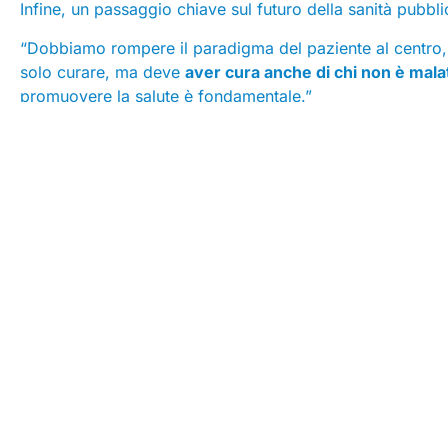
Infine, un passaggio chiave sul futuro della sanità pubbli
“Dobbiamo rompere il paradigma del paziente al centro, d
solo curare, ma deve
aver cura anche di chi non è mala
promuovere la salute è fondamentale.”
“Come Federsanità – ha concluso – riteniamo che sia ne
capace di restituire fiducia e riconoscere il valore concr
fila tutto quello che chiediamo alla sanità, ci accorgiamo
Guarda l’intervento del Presidente d’Alba
Seguici su