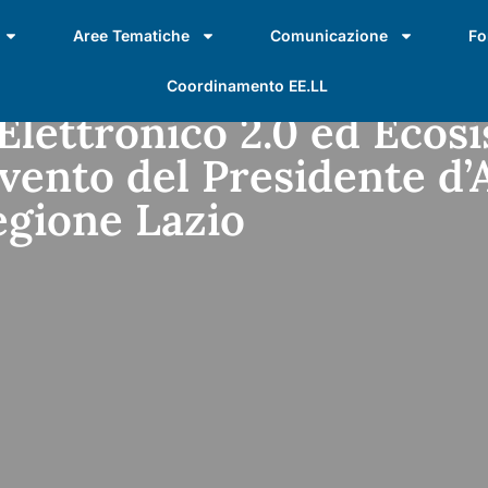
Aree Tematiche
Comunicazione
Fo
Coordinamento EE.LL
 Elettronico 2.0 ed Ecos
ervento del Presidente d’
gione Lazio