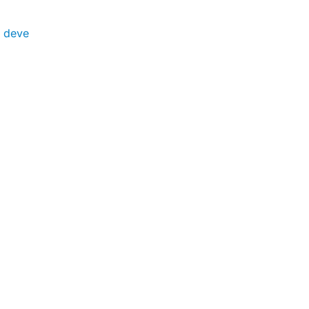
n deve
a
onale
,
iamo in