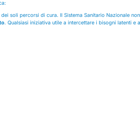
ca:
ei soli percorsi di cura. Il Sistema Sanitario Nazionale no
to
. Qualsiasi iniziativa utile a intercettare i bisogni latenti e 
cessaria una
contro-narrazione del Sistema Sanitario Nazi
eto di ciò che ogni giorno il sistema pubblico offre. Se mett
 che, forse, non ci dà poi così poco.”
Contatti
Sede legale:
Via dei Prefetti 46
Uffici:
P.za San Lorenzo in Lucina 26, 1 piano, 00186 Roma
E-mail:
info@federsanita.it
Pec:
federsanita@pec.it
tel. 06 6881630 3/4/5