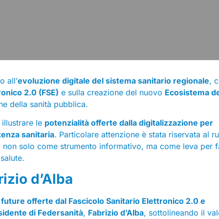
 all’
evoluzione digitale del sistema sanitario regionale
, 
ronico 2.0 (FSE)
e sulla creazione del nuovo
Ecosistema de
ne della sanità pubblica.
illustrare le
potenzialità offerte dalla digitalizzazione per
stenza sanitaria
. Particolare attenzione è stata riservata al r
, non solo come strumento informativo, ma come leva per f
salute.
rizio d’Alba
future offerte dal Fascicolo Sanitario Elettronico 2.0 e
sidente di Federsanità
,
Fabrizio d’Alba
, sottolineando il val