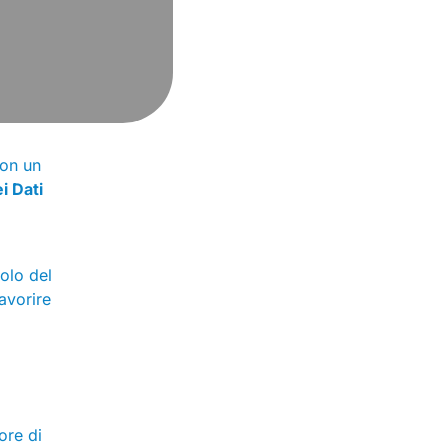
con un
i Dati
uolo del
avorire
ore di