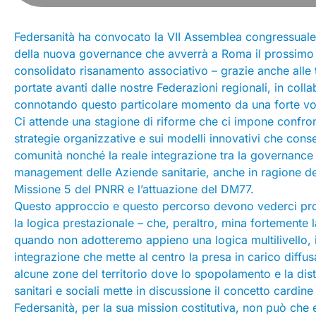
Federsanità ha convocato la VII Assemblea congressuale 
della nuova governance che avverrà a Roma il prossimo 11
consolidato risanamento associativo – grazie anche alle tan
portate avanti dalle nostre Federazioni regionali, in coll
connotando questo particolare momento da una forte voc
Ci attende una stagione di riforme che ci impone confront
strategie organizzative e sui modelli innovativi che cons
comunità nonché la reale integrazione tra la governance d
management delle Aziende sanitarie, anche in ragione dei 
Missione 5 del PNRR e l’attuazione del DM77.
Questo approccio e questo percorso devono vederci pro
la logica prestazionale – che, peraltro, mina fortemente l
quando non adotteremo appieno una logica multilivello, in
integrazione che mette al centro la presa in carico diffus
alcune zone del territorio dove lo spopolamento e la dist
sanitari e sociali mette in discussione il concetto cardine 
Federsanità, per la sua mission costitutiva, non può che 