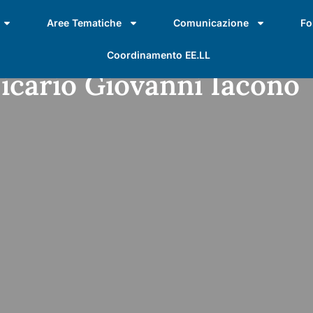
Aree Tematiche
Comunicazione
Fo
Coordinamento EE.LL
Vicario Giovanni Iacono