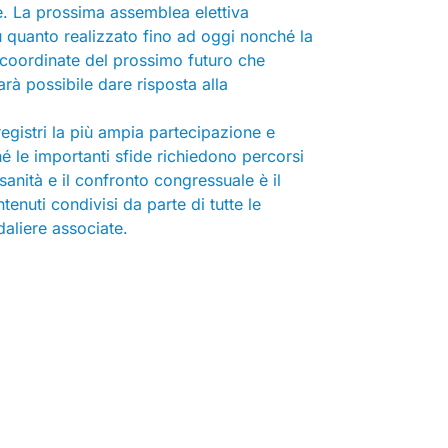
e. La prossima assemblea elettiva
 quanto realizzato fino ad oggi nonché la
 coordinate del prossimo futuro che
arà possibile dare risposta alla
egistri la più ampia partecipazione e
é le importanti sfide richiedono percorsi
rsanità e il confronto congressuale è il
nuti condivisi da parte di tutte le
daliere associate.
Contatti
Sede legale:
Via dei Prefetti 46