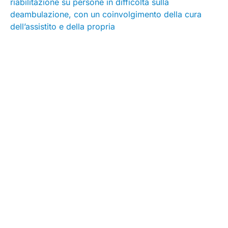
riabilitazione su persone in difficoltà sulla
deambulazione, con un coinvolgimento della cura
dell’assistito e della propria
Leggi articolo su Quotidiano Sanità
Seguici su
Contatti
Sede legale:
Via dei Prefetti 46