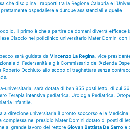
sa che disciplina i rapporti tra la Regione Calabria e l’Unive
 prettamente ospedaliere e dunque assistenziali e quelle
tocollo, il primo è che a partire da domani diverrà efficace l
ese Ciaccio nel policlinico universitario Mater Domini con 
lbecco sarà guidata da
Vincenzo La Regina
, vice president
zionale di Federsanità e già Commissario dell’Azienda Ospe
 Roberto Occhiuto allo scopo di traghettare senza contracc
nde.
universitaria, sarà dotata di ben 855 posti letto, di cui 36
vvero Terapia intensiva pediatrica, Urologia Pediatrica, Ortop
atria infantile.
 a direzione universitaria il pronto soccorso e la Medicina
a complessa nel presidio Mater Domini dotato di posti di let
me al grande lavoro del rettore
Giovan Battista De Sarro
e 