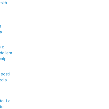
rsità
a
la
e di
daliera
olpi
 posti
edia
to. La
del