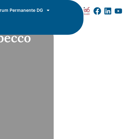
rum Permanente DG
lbecco