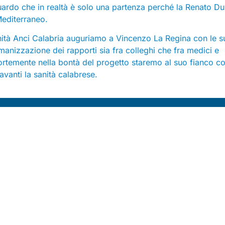
ardo che in realtà è solo una partenza perché la Renato D
Mediterraneo.
anità Anci Calabria auguriamo a Vincenzo La Regina con le s
umanizzazione dei rapporti sia fra colleghi che fra medici e
 fortemente nella bontà del progetto staremo al suo fianco co
avanti la sanità calabrese.
Contatti
Sede legale:
Via dei Prefetti 46
Uffici:
P.za San Lorenzo in Lucina 26, 1 piano, 00186 Roma
E-mail:
info@federsanita.it
Pec:
federsanita@pec.it
tel. 06 6881630 3/4/5
Redazione Digital Federsanità
Coordinamento editoriale: Teresa Bonacci
Redazione (Open Comunicazione): Cinzia Giovani, Anna Figus