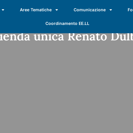
Aree Tematiche
Comunicazione
Fo
Coordinamento EE.LL
azienda unica Renato Du