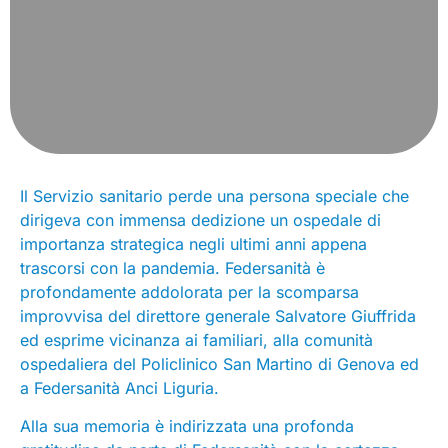
Il Servizio sanitario perde una persona speciale che
dirigeva con immensa dedizione un ospedale di
importanza strategica negli ultimi anni appena
trascorsi con la pandemia. Federsanità è
profondamente addolorata per la scomparsa
improvvisa del direttore generale Salvatore Giuffrida
ed esprime vicinanza ai familiari, alla comunità
ospedaliera del Policlinico San Martino di Genova ed
a Federsanità Anci Liguria.
Alla sua memoria è indirizzata una profonda