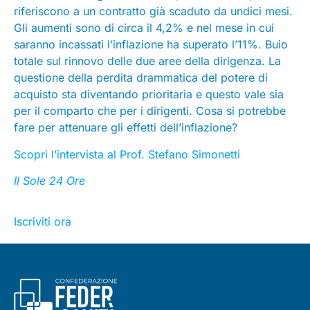
riferiscono a un contratto già scaduto da undici mesi.
Gli aumenti sono di circa il 4,2% e nel mese in cui
saranno incassati l’inflazione ha superato l’11%. Buio
totale sul rinnovo delle due aree della dirigenza. La
questione della perdita drammatica del potere di
acquisto sta diventando prioritaria e questo vale sia
per il comparto che per i dirigenti. Cosa si potrebbe
fare per attenuare gli effetti dell’inflazione?
Scopri l’intervista al Prof. Stefano Simonetti
Il Sole 24 Ore
Iscriviti ora