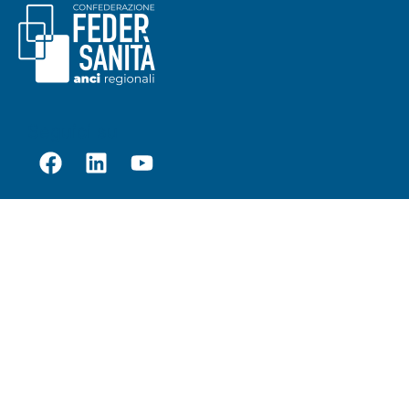
Seguici su
Contatti
Sede legale:
Via dei Prefetti 46
Uffici:
P.za San Lorenzo in Lucina 26, 1 piano, 00186 Roma
E-mail:
info@federsanita.it
Pec:
federsanita@pec.it
tel. 06 6881630 3/4/5
Redazione Digital Federsanità
Coordinamento editoriale: Teresa Bonacci
Redazione (Open Comunicazione): Cinzia Giovani, Anna Figus