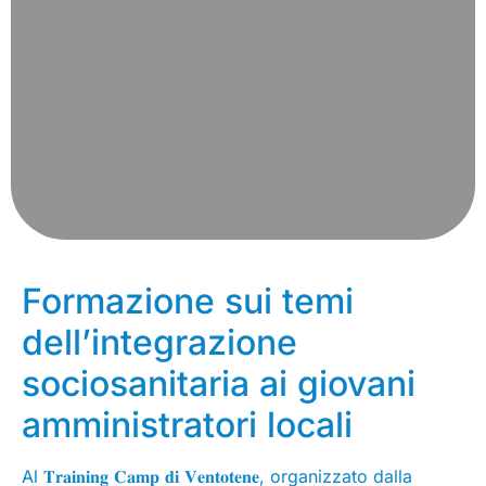
Formazione sui temi
dell’integrazione
sociosanitaria ai giovani
amministratori locali
Al 𝐓𝐫𝐚𝐢𝐧𝐢𝐧𝐠 𝐂𝐚𝐦𝐩 𝐝𝐢 𝐕𝐞𝐧𝐭𝐨𝐭𝐞𝐧𝐞, organizzato dalla