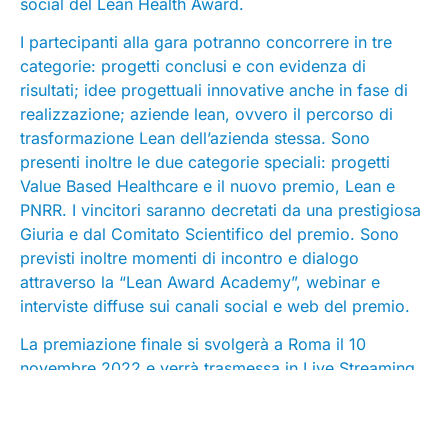
social del Lean Health Award.
I partecipanti alla gara potranno concorrere in tre
categorie: progetti conclusi e con evidenza di
risultati; idee progettuali innovative anche in fase di
realizzazione; aziende lean, ovvero il percorso di
trasformazione Lean dell’azienda stessa. Sono
presenti inoltre le due categorie speciali: progetti
Value Based Healthcare e il nuovo premio, Lean e
PNRR. I vincitori saranno decretati da una prestigiosa
Giuria e dal Comitato Scientifico del premio. Sono
previsti inoltre momenti di incontro e dialogo
attraverso la “Lean Award Academy”, webinar e
interviste diffuse sui canali social e web del premio.
La premiazione finale si svolgerà a Roma il 10
novembre 2022 e verrà trasmessa in Live Streaming.
Tutte le informazioni relative al premio sono presenti
all’interno del nuovo
sito istituzionale
degli oscar