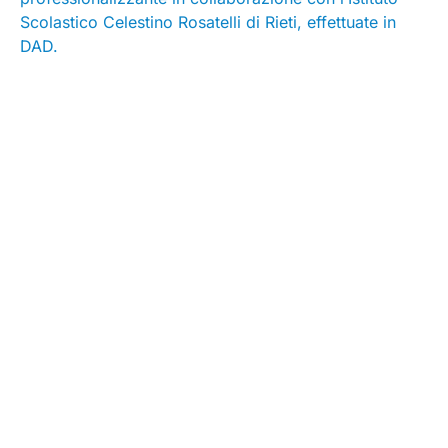
Scolastico Celestino Rosatelli di Rieti, effettuate in
DAD.
Leggi Articolo su Quotidiano Sanità
Seguici su
Contatti