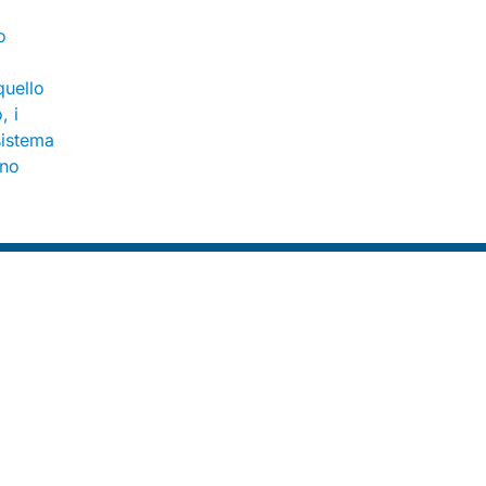
o
quello
, i
sistema
ano