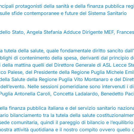
incipali protagonisti della sanità e della finanza pubblica reg
sulle sfide contemporanee e future del Sistema Sanitario
e dello Stato, Angela Stefania Adduce Dirigente MEF, France
lla tutela della salute, quale fondamentale diritto sancito dall
bblighi di contenimento della spesa, derivanti dal principio d
nti della mattina quelli del Direttore Generale di ASL Lecce S
occo Palese, del Presidente della Regione Puglia Michele Emi
ella Salute della Regione Puglia Vito Montanaro e del Diret
ell’evento. Nelle sessioni pomeridiane sono intervenuti i di
Puglia Antonella Caroli, Concetta Ladalardo, Benedetto Paci
ella finanza pubblica italiana e del servizio sanitario naziona
io bilanciamento tra la tutela della salute costituzionalme
n sede comunitaria, quindi il pareggio di bilancio e l’equilibrio
nostra attività quotidiana e il nostro compito ovvero quello d