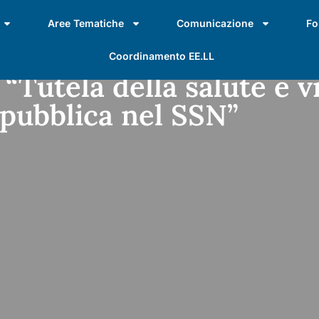
Aree Tematiche
Comunicazione
Fo
Coordinamento EE.LL
Tutela della salute e vi
 pubblica nel SSN”