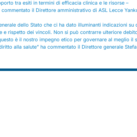
rto tra esiti in termini di efficacia clinica e le risorse –
ha commentato il Direttore amministrativo di ASL Lecce Yank
erale dello Stato che ci ha dato illuminanti indicazioni su 
 e rispetto dei vincoli. Non si può contrarre ulteriore debito
uesto è il nostro impegno etico per governare al meglio il 
diritto alla salute” ha commentato il Direttore generale Stef
Contatti
Sede legale:
Via dei Prefetti 46
Uffici:
P.za San Lorenzo in Lucina 26, 1 piano, 00186 Roma
E-mail:
info@federsanita.it
Pec:
federsanita@pec.it
tel. 06 6881630 3/4/5
Redazione Digital Federsanità