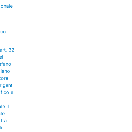
ionale
sco
’art. 32
el
tefano
liano
tore
rigenti
fico e
le il
nte
 tra
i