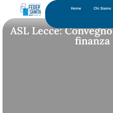
Home
Chi Siamo
ASL Lecce: Convegno “
finanza