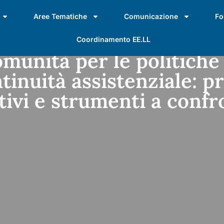
Aree Tematiche
Comunicazione
Fo
Coordinamento EE.LL
munità per le politiche
tinuità assistenziale: pr
tivi e strumenti a confr