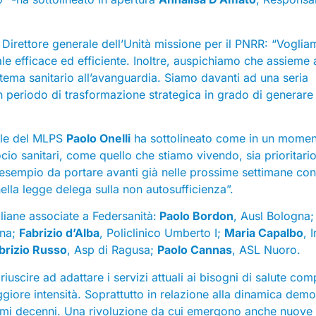
, Direttore generale dell’Unità missione per il PNRR: “Vogli
le efficace ed efficiente. Inoltre, auspichiamo che assieme a
sistema sanitario all’avanguardia. Siamo davanti ad una seria
 un periodo di trasformazione strategica in grado di generare
ale del MLPS
Paolo Onelli
ha sottolineato come in un momen
cio sanitari, come quello che stiamo vivendo, sia prioritario 
è l’esempio da portare avanti già nelle prossime settimane co
ella legge delega sulla non autosufficienza”.
taliane associate a Federsanità:
Paolo Bordon
, Ausl Bologna;
ona;
Fabrizio d’Alba
, Policlinico Umberto I;
Maria Capalbo
, 
brizio Russo
, Asp di Ragusa;
Paolo Cannas
, ASL Nuoro.
riuscire ad adattare i servizi attuali ai bisogni di salute com
ore intensità. Soprattutto in relazione alla dinamica demo
simi decenni. Una rivoluzione da cui emergono anche nuove