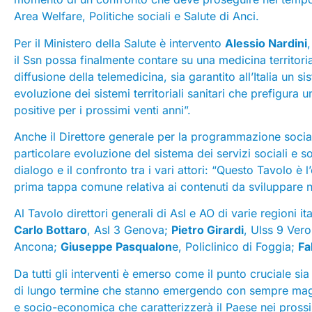
Area Welfare, Politiche sociali e Salute di Anci.
Per il Ministero della Salute è intervento
Alessio Nardini
il Ssn possa finalmente contare su una medicina territoria
diffusione della telemedicina, sia garantito all’Italia un 
evoluzione dei sistemi territoriali sanitari che prefigura
positive per i prossimi venti anni”.
Anche il Direttore generale per la programmazione soci
particolare evoluzione del sistema dei servizi sociali e so
dialogo e il confronto tra i vari attori: “Questo Tavolo 
prima tappa comune relativa ai contenuti da sviluppare n
Al Tavolo direttori generali di Asl e AO di varie regioni i
Carlo Bottaro
, Asl 3 Genova;
Pietro Girardi
, Ulss 9 Ver
Ancona;
Giuseppe Pasqualon
e, Policlinico di Foggia;
Fa
Da tutti gli interventi è emerso come il punto cruciale sia 
di lungo termine che stanno emergendo con sempre maggi
e socio-economica che caratterizzerà il Paese nei pros