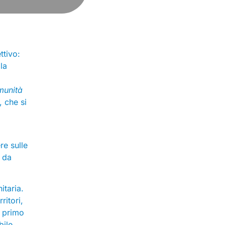
ttivo:
la
munità
, che si
re sulle
e da
itaria.
ritori,
n primo
bile