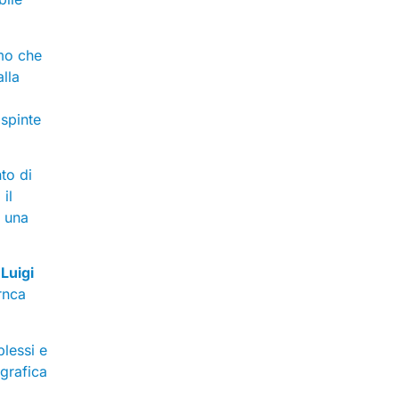
amo che
lla
 spinte
to di
il
n una
Luigi
Irnca
plessi e
grafica