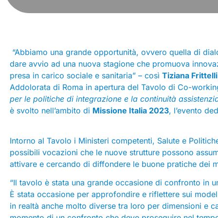
“Abbiamo una grande opportunità, ovvero quella di dialog
dare avvio ad una nuova stagione che promuova innovazione
presa in carico sociale e sanitaria” – così
Tiziana Frittelli
Addolorata di Roma in apertura del Tavolo di Co-working
per le politiche di integrazione e la continuità assistenz
è svolto nell’ambito di
Missione Italia 2023
, l’evento de
Intorno al Tavolo i Ministeri competenti, Salute e Politiche
possibili vocazioni che le nuove strutture possono assume
attivare e cercando di diffondere le buone pratiche dei mo
“Il tavolo è stata una grande occasione di confronto in u
È stata occasione per approfondire e riflettere sui modell
in realtà anche molto diverse tra loro per dimensioni e car
momento di un confronto che deve proseguire nel tempo”