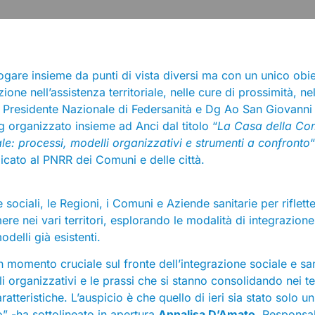
are insieme da punti di vista diversi ma con un unico obie
 nell’assistenza territoriale, nelle cure di prossimità, nel
Presidente Nazionale di Federsanità e Dg Ao San Giovanni
 organizzato insieme ad Anci dal titolo “
La Casa della Co
iale: processi, modelli organizzativi e strumenti a confronto
“
dicato al PNRR dei Comuni e delle città.
 sociali, le Regioni, i Comuni e Aziende sanitarie per riflette
re nei vari territori, esplorando le modalità di integrazion
delli già esistenti.
n momento cruciale sul fronte dell’integrazione sociale e san
i organizzativi e le prassi che si stanno consolidando nei ter
atteristiche. L’auspicio è che quello di ieri sia stato solo u
 -ha sottolineato in apertura
Annalisa D’Amato
, Responsa