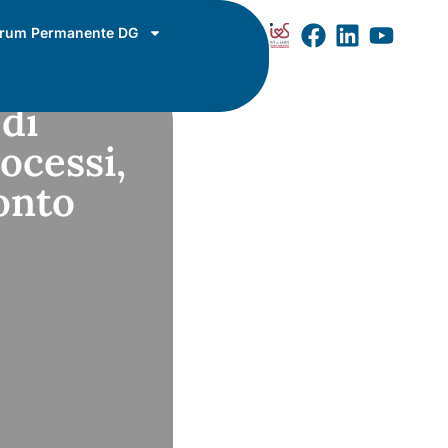
rum Permanente DG
 di
ocessi,
onto