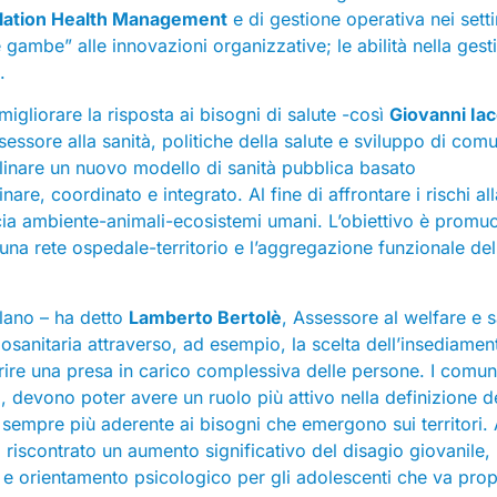
lation Health Management
e di gestione operativa nei sett
 gambe” alle innovazioni organizzative; le abilità nella gest
.
 migliorare la risposta ai bisogni di salute -così
Giovanni Ia
sessore alla sanità, politiche della salute e sviluppo di comu
linare un nuovo modello di sanità pubblica basato
nare, coordinato e integrato. Al fine di affrontare i rischi all
faccia ambiente-animali-ecosistemi umani. L’obiettivo è promu
na rete ospedale-territorio e l’aggregazione funzionale del
ilano – ha detto
Lamberto Bertolè
, Assessore al welfare e s
osanitaria attraverso, ad esempio, la scelta dell’insediamen
avorire una presa in carico complessiva delle persone. I comun
ni, devono poter avere un ruolo più attivo nella definizione d
empre più aderente ai bisogni che emergono sui territori.
riscontrato un aumento significativo del disagio giovanile, i
e orientamento psicologico per gli adolescenti che va prop