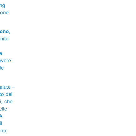
ing
ione
cono
,
nità
a
overe
le
alute –
to dei
i, che
elle
 A
l
rio