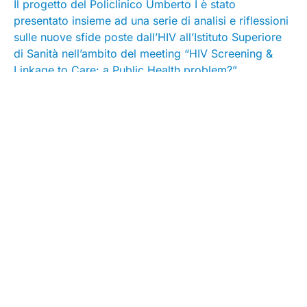
Il progetto del Policlinico Umberto I è stato
presentato insieme ad una serie di analisi e riflessioni
sulle nuove sfide poste dall’HIV all’Istituto Superiore
di Sanità nell’ambito del meeting “HIV Screening &
Linkage to Care: a Public Health problem?”.
L’iniziativa è stata patrocinata dal Ministero della
Salute e dall’Istituto Superiore di Sanità, dalla Società
Italiana di Malattie Infettive e Tropicali (Simit), dalla
Società Italiana della medicina di emergenza-urgenza
(Simeu) e dal Gruppo Italiano per la Stewardship
Antimicrobica (Gisa-Aps), organizzata con il
contributo non condizionante di Gilead Sciences. Con
la moderazione del giornalista scientifico
Daniel Della
Seta
, hanno partecipato il professor
Stefano Vella
,
Presidente Commissione Nazionale per la lotta contro
l’Aids (Cts sezione L);
Barbara Suligoi
, Centro
Operativo Aids, Dipartimento Malattie Infettive, Iss;
professor
Francesco Saverio Mennini
, Presidente