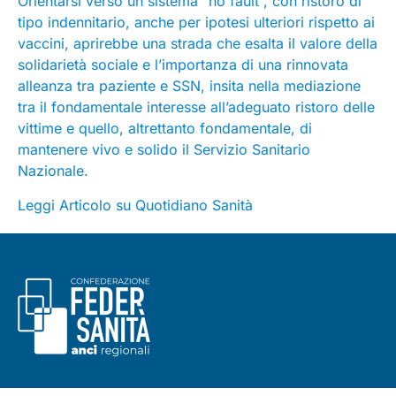
Orientarsi verso un sistema “no fault”, con ristoro di
tipo indennitario, anche per ipotesi ulteriori rispetto ai
vaccini, aprirebbe una strada che esalta il valore della
solidarietà sociale e l’importanza di una rinnovata
alleanza tra paziente e SSN, insita nella mediazione
tra il fondamentale interesse all’adeguato ristoro delle
vittime e quello, altrettanto fondamentale, di
mantenere vivo e solido il Servizio Sanitario
Nazionale.
Leggi Articolo su Quotidiano Sanità