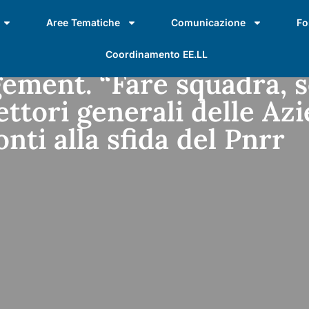
Aree Tematiche
Comunicazione
Fo
Coordinamento EE.LL
ment. “Fare squadra, 
ettori generali delle Az
onti alla sfida del Pnrr