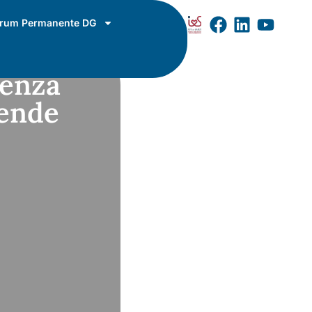
rum Permanente DG
senza
iende