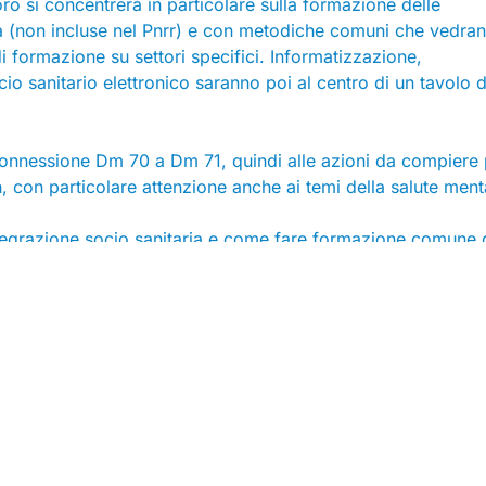
oro si concentrerà in particolare sulla formazione delle
a (non incluse nel Pnrr) e con metodiche comuni che vedran
i formazione su settori specifici. Informatizzazione,
ocio sanitario elettronico saranno poi al centro di un tavolo d
connessione Dm 70 a Dm 71, quindi alle azioni da compiere 
, con particolare attenzione anche ai temi della salute ment
ntegrazione socio sanitaria e come fare formazione comune 
e di mettere a sistema interventi strategici (in materia di ap
nno sotto i riflettori. In questo caso l’obiettivo sarà quello
manager non rimangano lettera morta.
li stati di avanzamento delle riforme su base regionali.