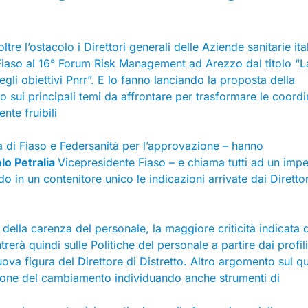
oltre l’ostacolo i Direttori generali delle Aziende sanitarie ita
 Fiaso al 16° Forum Risk Management ad Arezzo dal titolo “L
gli obiettivi Pnrr”. E lo fanno lanciando la proposta della
o sui principali temi da affrontare per trasformare le coordi
nte fruibili
a di Fiaso e Federsanità per l’approvazione – hanno
lo Petralia
Vicepresidente Fiaso – e chiama tutti ad un imp
 in un contenitore unico le indicazioni arrivate dai Direttor
della carenza del personale, la maggiore criticità indicata da
rerà quindi sulle Politiche del personale a partire dai profili
nuova figura del Direttore di Distretto. Altro argomento sul q
tione del cambiamento individuando anche strumenti di