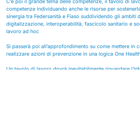
C’è poi il grande tema delle competenze, il tavolo di lav
competenze individuando anche le risorse per sostenerl
sinergia tra Federsanità e Fiaso suddividendo gli ambiti d
digitalizzazione, interoperabilità, fascicolo sanitario e s
lavoro ad hoc
Si passerà poi all’approfondimento su come mettere in 
realizzare azioni di prevenzione in una logica One Health
Un tavolo di lavoro dovrà inevitabilmente riguardare l’i
Enti locali.
Anche le riforme normative utili per consentire alle Aziend
responsabilità amministrativa e applicazione D.lgs 81) sara
presentare proposte concrete affinché le esigenze dei 
Tutto questo dovrà essere oggetto di un monitoraggio sug
Leggi Articolo su Quotidiano Sanità