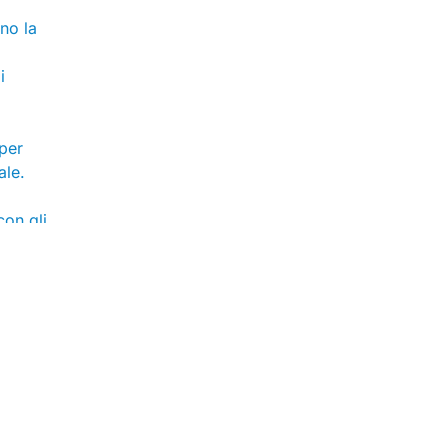
no la
i
per
ale.
con gli
palti,
 di