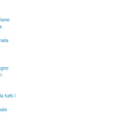
liane
a
nate
egno
i
 tutti i
uale